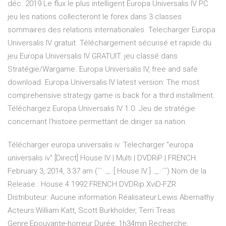
déc. 2019 Le flux le plus intelligent Europa Universalis IV PC
jeu les nations collecteront le forex dans 3 classes
sommaires des relations internationales. Telecharger Europa
Universalis IV gratuit. Téléchargement sécurisé et rapide du
jeu Europa Universalis IV GRATUIT. jeu classé dans
Stratégie/Wargame. Europa Universalis IV, free and safe
download. Europa Universalis IV latest version: The most
comprehensive strategy game is back for a third installment.
Téléchargez Europa Universalis IV 1.0. Jeu de stratégie
concernant l'histoire permettant de diriger sa nation.
Télécharger europa universalis iv. Telecharger "europa
universalis iv" [Direct] House IV | Multi | DVDRiP | FRENCH.
February 3, 2014, 3:37 am (¯`·._.·[ House IV ]·._.·´¯) Nom de la
Release : House.4.1992.FRENCH.DVDRip.XviD-FZR
Distributeur: Aucune information Réalisateur:Lewis Abernathy
Acteurs:William Katt, Scott Burkholder, Terri Treas
Genre:Epouvante-horreur Durée: 1h34min Recherche: